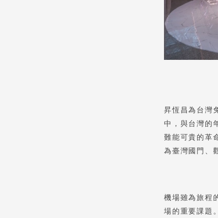
昇恆昌為台灣
中，與台灣的
難能可貴的革
為臺灣國門、
機場雖為旅程
場的重要課題