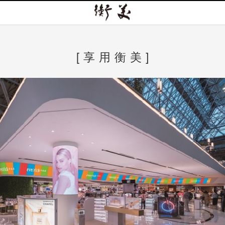
[ 享 用 衡 美 ]