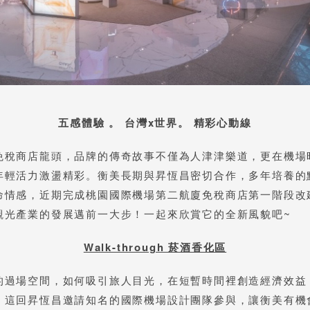
五感體驗 。 台灣x世界。 精彩心動線
免稅商店龍頭，品牌的傳奇故事不僅為人津津樂道，更在機場
年輕活力激盪精彩。衡美長期與昇恆昌密切合作，多年培養的
命情感，近期完成桃園國際機場第二航廈免稅商店第一階段改
觀光產業的發展邁前一大步！一起來欣賞它的全新風貌吧~
Walk-through 菸酒香化區
的過場空間，如何吸引旅人目光，在短暫時間裡創造經濟效益
。這回昇恆昌邀請知名的國際機場設計團隊參與，讓衡美有機