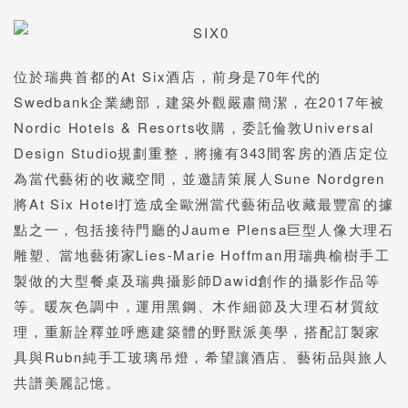
位於瑞典首都的At Six酒店，前身是70年代的
Swedbank企業總部，建築外觀嚴肅簡潔，在2017年被
Nordic Hotels & Resorts收購，委託倫敦Universal
Design Studio規劃重整，將擁有343間客房的酒店定位
為當代藝術的收藏空間，並邀請策展人Sune Nordgren
將At Six Hotel打造成全歐洲當代藝術品收藏最豐富的據
點之一，包括接待門廳的Jaume Plensa巨型人像大理石
雕塑、當地藝術家Lies-Marie Hoffman用瑞典榆樹手工
製做的大型餐桌及瑞典攝影師Dawid創作的攝影作品等
等。暖灰色調中，運用黑鋼、木作細節及大理石材質紋
理，重新詮釋並呼應建築體的野獸派美學，搭配訂製家
具與Rubn純手工玻璃吊燈，希望讓酒店、藝術品與旅人
共譜美麗記憶。