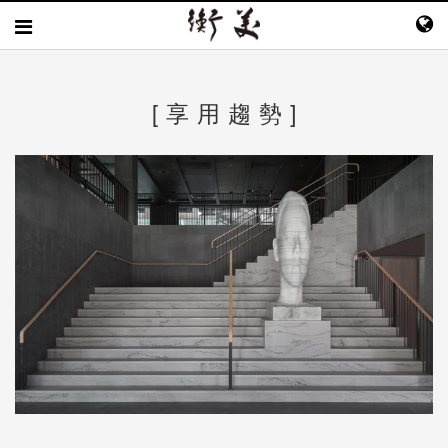
[ 享 用 趨 勢 ]