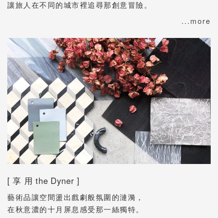
讓旅人在不同的城市裡追尋那創意冒險。
...more
[ 享 用 the Dyner ]
藝術品讓空間盪出戲劇般氛圍的漣漪，
在秋意濃的十月屏息感受那一絲獨特。