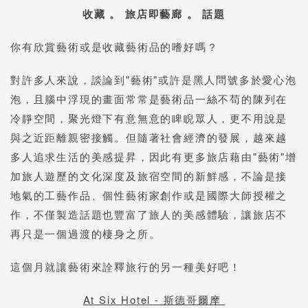
收藏 。 旅店即藝廊 。 話題
你有欣賞藝術或是收藏藝術品的嗜好嗎？
對許多人來說，談論到"藝術"或許是黑人問號多於愛心泡
泡，且腦中浮現的畫面常常是藝術品一絲不苟的陳列在
冷靜空間，聚光燈下有意無意的睥睨眾人，更不用說是
與之近距離親密接觸。但隨著社會經濟的發展，越來越
多人追求生活的美感提昇，因此有更多旅店藉由"藝術"增
加旅人遊歷的文化深度及旅宿空間的新鮮感，不論是接
地氣的工藝作品、個性藝術家創作或是國際大師授權之
作，不僅製造話題也豐富了旅人的美感體驗，讓旅店不
再只是一個過渡的棲身之所。
這個月就讓藝術來詮釋旅行的另一種美好吧！
At Six Hotel - 斯德哥爾摩