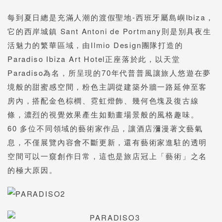
每到夏日總是充滿人潮的渡假聖地-西班牙屬島嶼Ibiza，
它的西岸城鎮 Sant Antoni de Portmany則是別具夜生
活魅力的繁華區域，由Ilmio Design團隊打造的
Paradiso Ibiza Art Hotel正座落於此，以天堂
Paradiso為名，所呈現的70年代普普風讓旅人悠遊在夢
境般的甜蜜感空間，粉色主調從建築外牆一路延伸至客
房內，搭配金色棕櫚、霓虹燈飾、幾何色塊及復古線
條，濃烈的視覺效果產生如動畫場景般的風格趣味。
60 多位不同領域的藝術家作品，讓酒店瀰漫著文藝氣
息，不僅展覽內容會不斷更新，還有藝術家進駐的透明
空間可以一窺創作日常，這也是旅店冠上「藝術」之名
的極大原因。