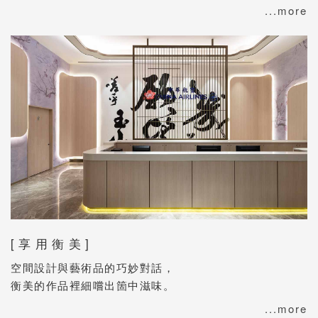
...more
[ 享 用 衡 美 ]
空間設計與藝術品的巧妙對話，
衡美的作品裡細嚐出箇中滋味。
...more