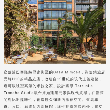
座落於巴塞隆納歷史街區的Casa Mimosa，為連鎖旅店
品牌H10的精品旅店，改建自19世紀的現代主義建築，
還可以眺望高第的米拉之家。設計團隊 Tarruella
Trenchs Studio融合原始建築元素與現代質感，在新舊
間對比出趣味性，創造歷久彌新的旅宿空間。舊馬車
道、入口、廊道到內部庭院，線性動線連接內外，建立