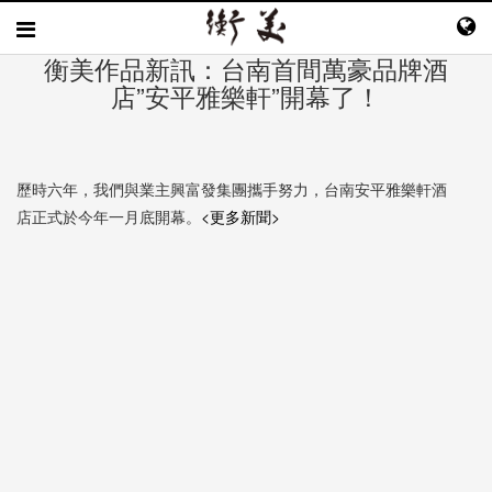
衡美作品新訊：台南首間萬豪品牌酒
店”安平雅樂軒”開幕了！
歷時六年，我們與業主興富發集團攜手努力，台南安平雅樂軒酒
店正式於今年一月底開幕。
<更多新聞>