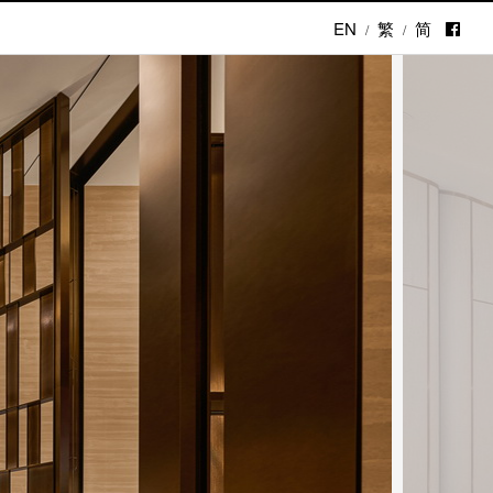
EN
繁
简
/
/